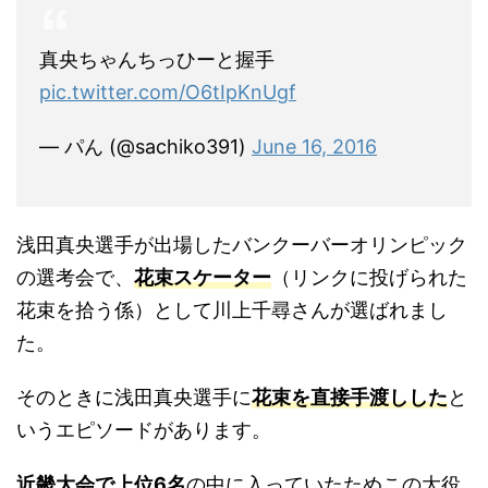
真央ちゃんちっひーと握手
pic.twitter.com/O6tIpKnUgf
— パん (@sachiko391)
June 16, 2016
浅田真央選手が出場したバンクーバーオリンピック
の選考会で、
花束スケーター
（リンクに投げられた
花束を拾う係）として川上千尋さんが選ばれまし
た。
そのときに浅田真央選手に
花束を直接手渡しした
と
いうエピソードがあります。
近畿大会で上位6名
の中に入っていたためこの大役