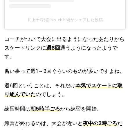
川上千尋(@this_chihhi)がシェアした投稿
コーチがついて大会に出るようになったあたりから
スケートリンクに
週6回
通うようになったようで
す。
習い事って週1～3回ぐらいのものが多いですよね。
週6回ということは、それだけ
本気でスケートに取
り組んでいた
のでしょう。
練習時間は
朝5時半ごろ
から練習を開始。
練習が終わるのは、大会が近いと
夜中の2時ごろ
だ