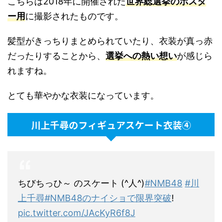
こちらは2018年に開催された
世界総選挙のポスタ
ー用
に撮影されたものです。
髪型がきっちりまとめられていたり、衣装が真っ赤
だったりすることから、
選挙への熱い想い
が感じら
れますね。
とても華やかな衣装になっています。
川上千尋のフィギュアスケート衣装④
ちびちっひ～ のスケート (^人^)
#NMB48
#川
上千尋
#NMB48のナイショで限界突破
!
pic.twitter.com/JAcKyR6f8J