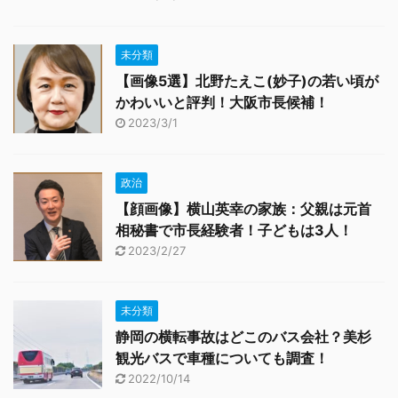
未分類
【画像5選】北野たえこ(妙子)の若い頃が
かわいいと評判！大阪市長候補！
2023/3/1
政治
【顔画像】横山英幸の家族：父親は元首
相秘書で市長経験者！子どもは3人！
2023/2/27
未分類
静岡の横転事故はどこのバス会社？美杉
観光バスで車種についても調査！
2022/10/14