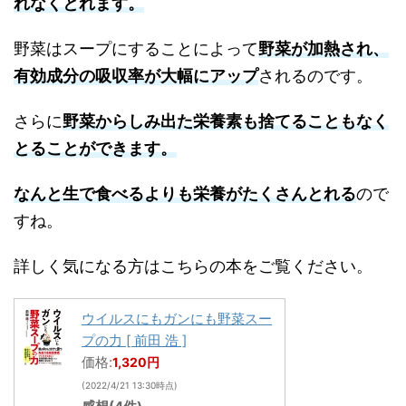
れなくとれます。
野菜はスープにすることによって
野菜が加熱され、
有効成分の吸収率が大幅にアップ
されるのです。
さらに
野菜からしみ出た栄養素も捨てることもなく
とることができます。
なんと生で食べるよりも栄養がたくさんとれる
ので
すね。
詳しく気になる方はこちらの本をご覧ください。
ウイルスにもガンにも野菜スー
プの力 [ 前田 浩 ]
価格:
1,320円
(2022/4/21 13:30時点)