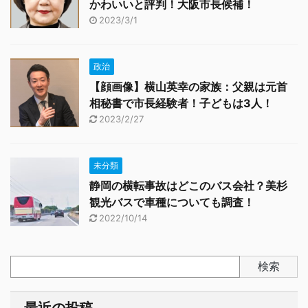
かわいいと評判！大阪市長候補！
2023/3/1
政治
【顔画像】横山英幸の家族：父親は元首
相秘書で市長経験者！子どもは3人！
2023/2/27
未分類
静岡の横転事故はどこのバス会社？美杉
観光バスで車種についても調査！
2022/10/14
検索