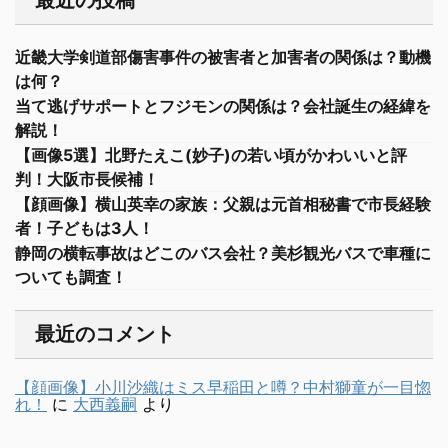
最近の投稿
近畿大学剣道部傷害事件の被害者と加害者の関係は？動機
は何？
当て逃げサポートとフジモンの関係は？会社誕生の経緯を
解説！
【画像5選】北野たえこ(妙子)の若い頃がかわいいと評
判！大阪市長候補！
【顔画像】横山英幸の家族：父親は元首相秘書で市長経験
者！子どもは3人！
静岡の横転事故はどこのバス会社？美杉観光バスで車種に
ついても調査！
最近のコメント
【顔画像】小川沙織はミス早稲田と噂？中村獅童が一目惚
れ！
に
大西義嗣
より