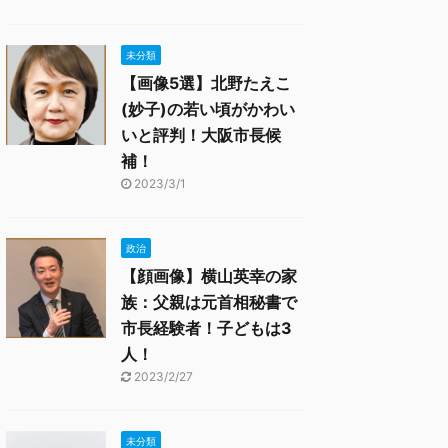
未分類
【画像5選】北野たえこ
(妙子)の若い頃がかわい
いと評判！大阪市長候
補！
2023/3/1
政治
【顔画像】横山英幸の家
族：父親は元首相秘書で
市長経験者！子どもは3
人！
2023/2/27
未分類