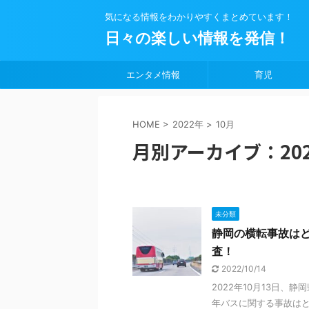
気になる情報をわかりやすくまとめています！
日々の楽しい情報を発信！
エンタメ情報
育児
HOME
>
2022年
>
10月
月別アーカイブ：202
未分類
静岡の横転事故は
査！
2022/10/14
2022年10月13日
年バスに関する事故はと