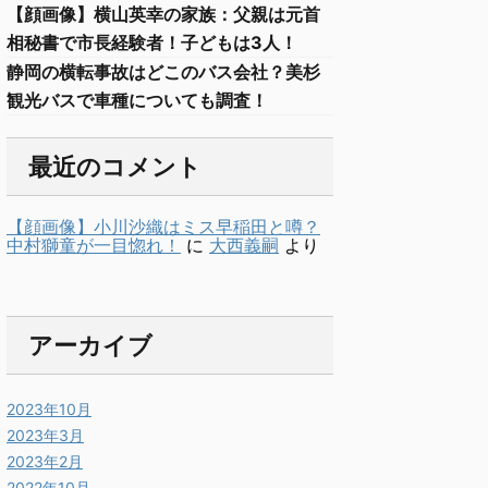
【顔画像】横山英幸の家族：父親は元首
相秘書で市長経験者！子どもは3人！
静岡の横転事故はどこのバス会社？美杉
観光バスで車種についても調査！
最近のコメント
【顔画像】小川沙織はミス早稲田と噂？
中村獅童が一目惚れ！
に
大西義嗣
より
アーカイブ
2023年10月
2023年3月
2023年2月
2022年10月