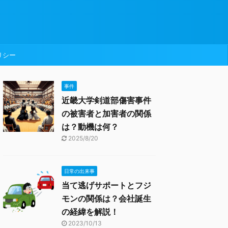
リシー
事件
近畿大学剣道部傷害事件
の被害者と加害者の関係
は？動機は何？
2025/8/20
日常の出来事
当て逃げサポートとフジ
モンの関係は？会社誕生
の経緯を解説！
2023/10/13