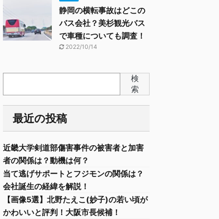
静岡の横転事故はどこの
バス会社？美杉観光バス
で車種についても調査！
2022/10/14
検
索
最近の投稿
近畿大学剣道部傷害事件の被害者と加害
者の関係は？動機は何？
当て逃げサポートとフジモンの関係は？
会社誕生の経緯を解説！
【画像5選】北野たえこ(妙子)の若い頃が
かわいいと評判！大阪市長候補！