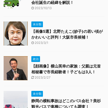
会社誕生の経緯を解説！
2023/10/13
未分類
【画像5選】北野たえこ(妙子)の若い頃が
かわいいと評判！大阪市長候補！
2023/3/1
政治
【顔画像】横山英幸の家族：父親は元首
相秘書で市長経験者！子どもは3人！
2023/2/27
未分類
静岡の横転事故はどこのバス会社？美杉
観光バスで車種についても調査！