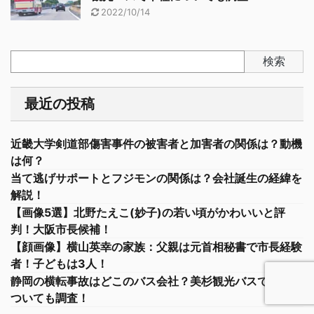
2022/10/14
検索
最近の投稿
近畿大学剣道部傷害事件の被害者と加害者の関係は？動機
は何？
当て逃げサポートとフジモンの関係は？会社誕生の経緯を
解説！
【画像5選】北野たえこ(妙子)の若い頃がかわいいと評
判！大阪市長候補！
【顔画像】横山英幸の家族：父親は元首相秘書で市長経験
者！子どもは3人！
静岡の横転事故はどこのバス会社？美杉観光バスで車種に
ついても調査！