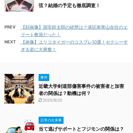
弦？結婚の予定も徹底調査！
PREV
【顔画像】国安鉄太郎の経歴は？港区南青山在住のエ
リート教員だった！
NEXT
【画像】ユリコタイガーのコスプレ10選！セクシーす
ぎる姿に大興奮！
事件
近畿大学剣道部傷害事件の被害者と加害
者の関係は？動機は何？
2025/8/20
日常の出来事
当て逃げサポートとフジモンの関係は？