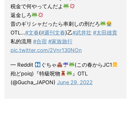
税金で何やってんだよ
返金しろ
昔のギリシャだったら串刺しの刑だろ
OTL...
#文春
(
#週刊文春
)乙
#武井壮
#太田雄貴
私的流用
#合宿
#家族旅行
pic.twitter.com/2Vnr130NOn
— Reddit
ぐちゃ
(この春からJC1
殆どpoiq)『特級呪物
』OTL
(@Gucha_JAPON)
June 29, 2022