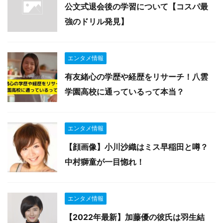
公文式退会後の学習について【コスパ最
強のドリル発見】
エンタメ情報
有友緒心の学歴や経歴をリサーチ！八雲
学園高校に通っているって本当？
エンタメ情報
【顔画像】小川沙織はミス早稲田と噂？
中村獅童が一目惚れ！
エンタメ情報
【2022年最新】加藤優の彼氏は羽生結