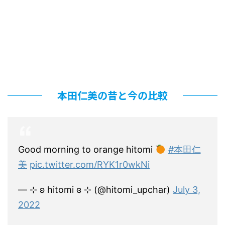
本田仁美の昔と今の比較
Good morning to orange hitomi
#本田仁
美
pic.twitter.com/RYK1r0wkNi
— ⊹ ʚ hitomi ɞ ⊹ (@hitomi_upchar)
July 3,
2022