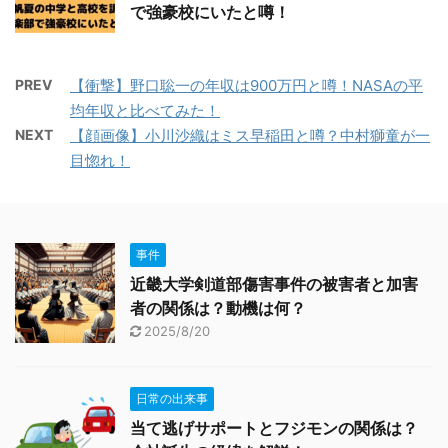
で強豪校にいたと噂！
PREV
【衝撃】野口聡一の年収は900万円と噂！NASAの平
均年収と比べてみた！
NEXT
【顔画像】小川沙織はミス早稲田と噂？中村獅童が一
目惚れ！
事件
近畿大学剣道部傷害事件の被害者と加害
者の関係は？動機は何？
2025/8/20
日常の出来事
当て逃げサポートとフジモンの関係は？