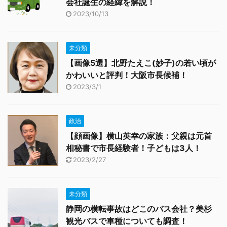
会社誕生の経緯を解説！
2023/10/13
未分類
【画像5選】北野たえこ(妙子)の若い頃が
かわいいと評判！大阪市長候補！
2023/3/1
政治
【顔画像】横山英幸の家族：父親は元首
相秘書で市長経験者！子どもは3人！
2023/2/27
未分類
静岡の横転事故はどこのバス会社？美杉
観光バスで車種についても調査！