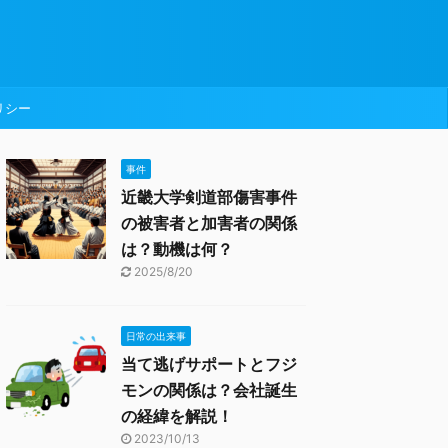
リシー
事件
近畿大学剣道部傷害事件
の被害者と加害者の関係
は？動機は何？
2025/8/20
日常の出来事
当て逃げサポートとフジ
モンの関係は？会社誕生
の経緯を解説！
2023/10/13