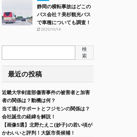
静岡の横転事故はどこの
バス会社？美杉観光バス
で車種についても調査！
2022/10/14
検
索
最近の投稿
近畿大学剣道部傷害事件の被害者と加害
者の関係は？動機は何？
当て逃げサポートとフジモンの関係は？
会社誕生の経緯を解説！
【画像5選】北野たえこ(妙子)の若い頃が
かわいいと評判！大阪市長候補！