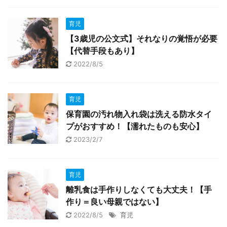
育児
【3歳児の公文式】それなりの覚悟が必要
【代替手段もあり】
2022/8/5
育児
保育園の汚れ物入れ袋は洗える防水タイ
プがおすすめ！【濡れたものも安心】
2023/2/7
育児
離乳食は手作りしなくても大丈夫！【手
作り＝良い母親ではない】
2022/8/5
育児